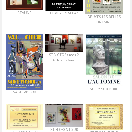
BEAUNE
LE PUY EN VELAY
DRUYES LES BELLES
FONTAINES
ST VICTOR : mes 2
toiles en fond
SULLY SUR LOIRE
SAINT VICTOR
ST FLORENT SUR