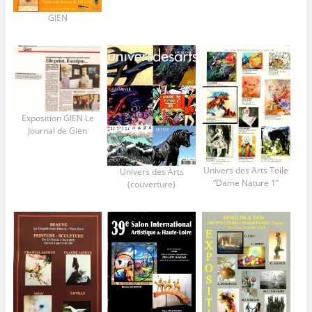
GIEN
Exposition GIEN Le
Journal de Gien
Univers des Arts Toile
Univers des Arts
“Dame Nature 1”
(couverture)