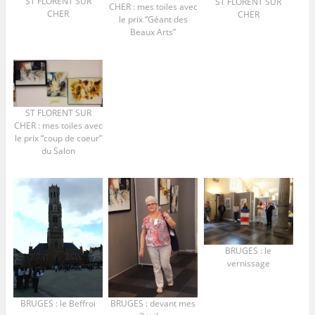
ST FLORENT SUR
ST FLORENT SUR
CHER : mes toiles avec
CHER
CHER
le prix “Géant des
Beaux Arts”
ST FLORENT SUR
CHER : mes toiles avec
le prix “coup de coeur”
du Salon
BRUGES : le
vernissage
BRUGES : le Beffroi
BRUGES : devant mes